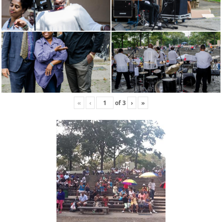
«
‹
of
3
›
»