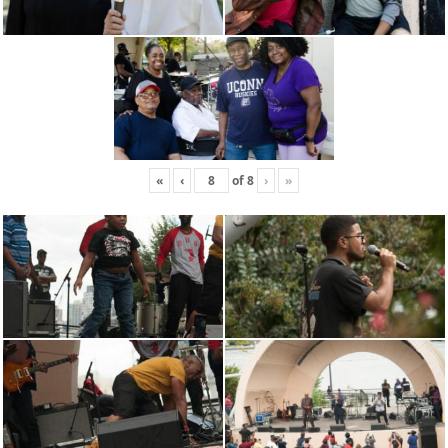
«
‹
of
8
›
»