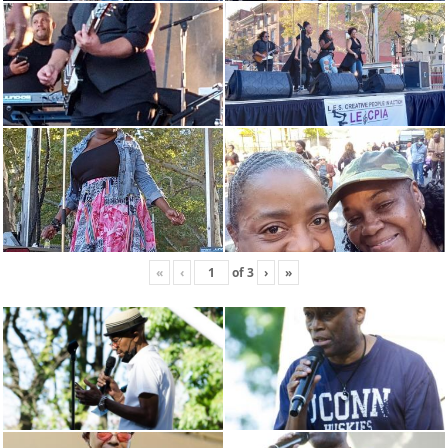
«
‹
of
3
›
»