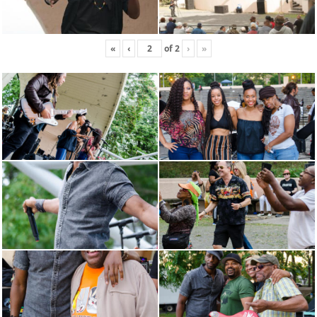
«
‹
of
2
›
»