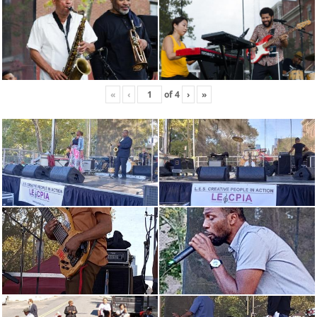
«
‹
of
4
›
»