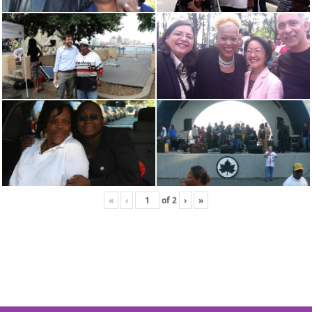
«
‹
of
2
›
»