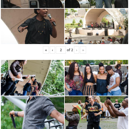
«
‹
of
2
›
»