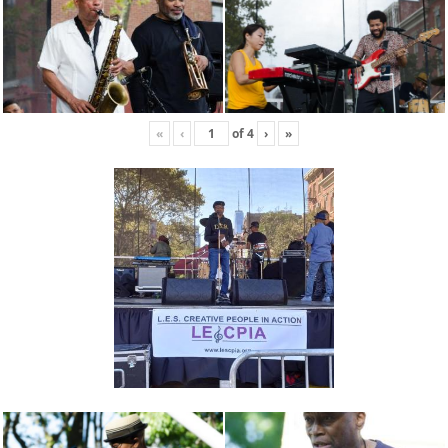
«
‹
of
4
›
»