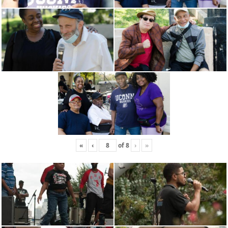
«
‹
of
8
›
»