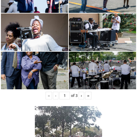
«
‹
of
3
›
»