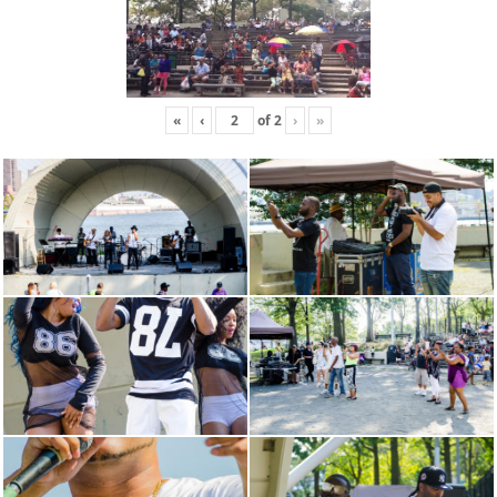
«
‹
of
2
›
»