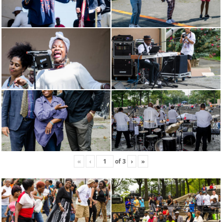
«
‹
of
3
›
»