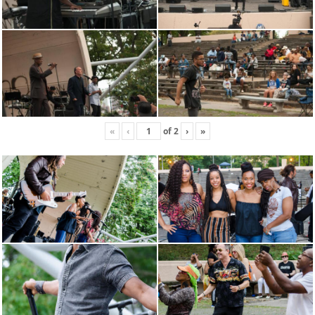
«
‹
of
2
›
»