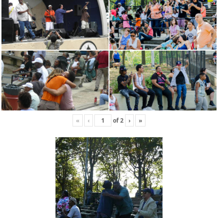
«
‹
of
2
›
»