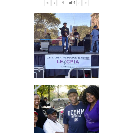
«
‹
of
4
›
»