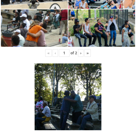
«
‹
of
2
›
»