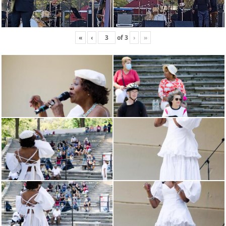
«
‹
of
3
›
»