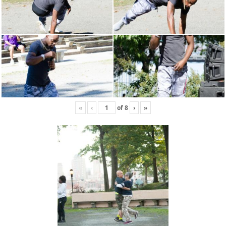
«
‹
of
8
›
»