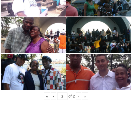
«
‹
of
2
›
»