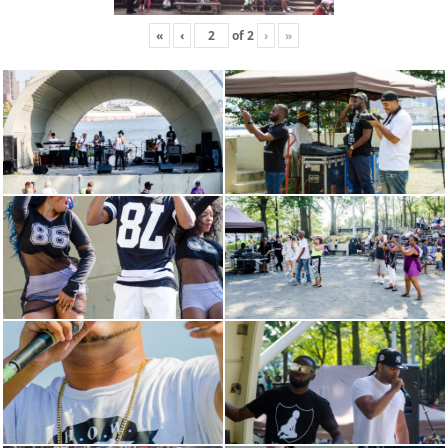
«
‹
of
2
›
»