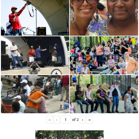
«
‹
of
2
›
»