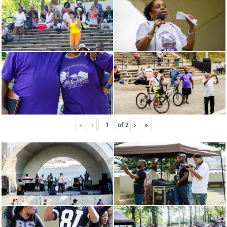
«
‹
of
2
›
»