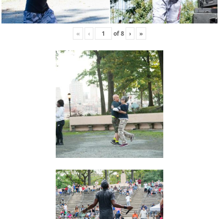
«
‹
of
8
›
»