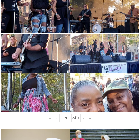
«
‹
of
3
›
»