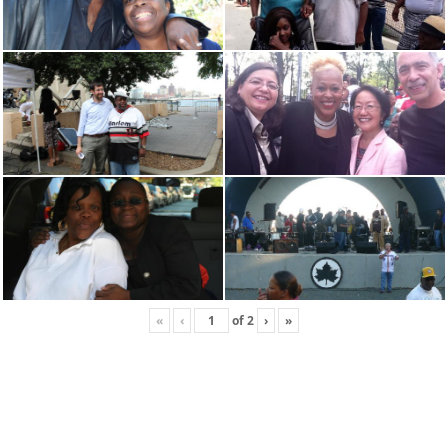
«
‹
of
2
›
»