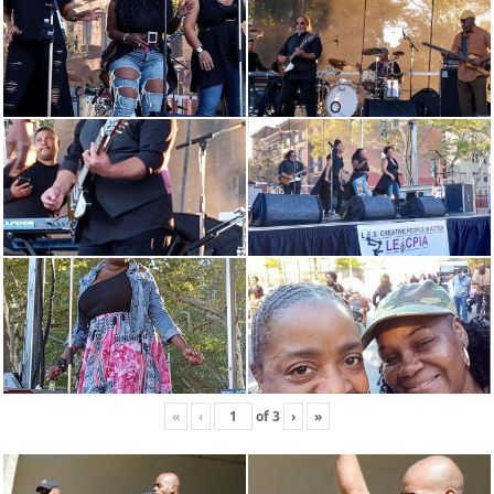
«
‹
of
3
›
»