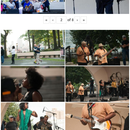
«
‹
of
8
›
»