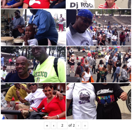
«
‹
of
2
›
»