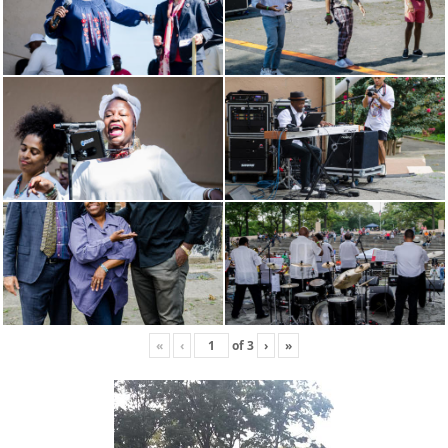
«
‹
of
3
›
»