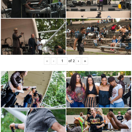
«
‹
of
2
›
»