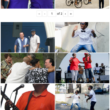
«
‹
of
2
›
»