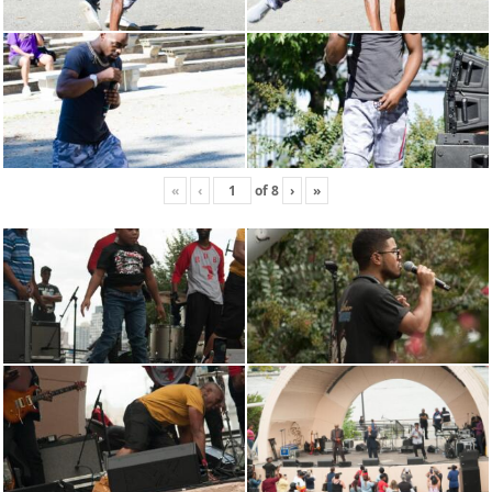
«
‹
of
8
›
»