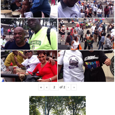
«
‹
of
2
›
»