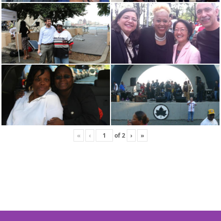
«
‹
of
2
›
»