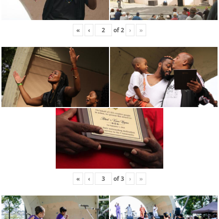
«
‹
of
2
›
»
«
‹
of
3
›
»