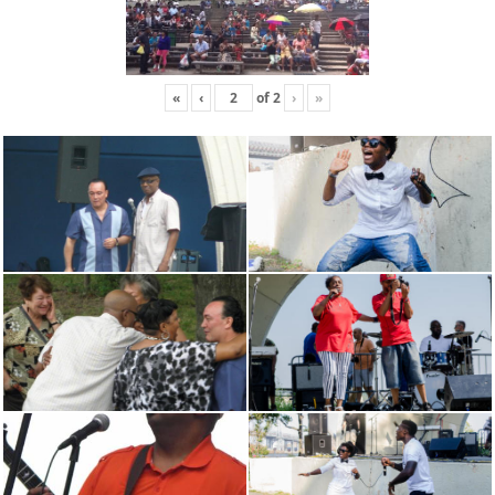
«
‹
of
2
›
»