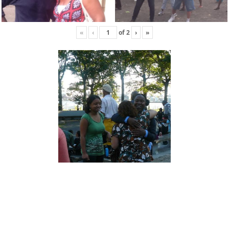
«
‹
of
2
›
»