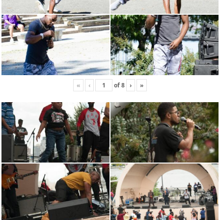
«
‹
of
8
›
»