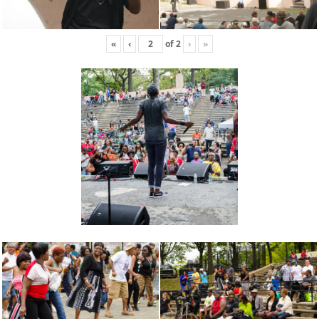
«
‹
of
2
›
»