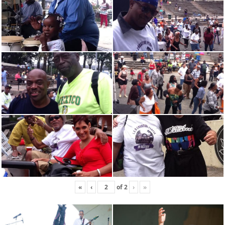
«
‹
of
2
›
»