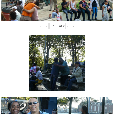
«
‹
of
2
›
»