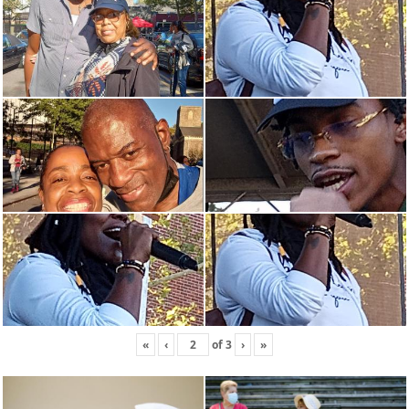
«
‹
of
3
›
»