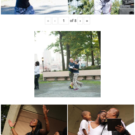
«
‹
of
8
›
»