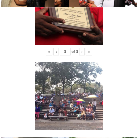
«
‹
of
3
›
»