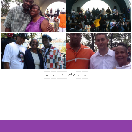
«
‹
of
2
›
»